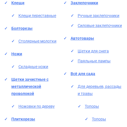
Клещи
Заклепочники
Клещи переставные
Ручные заклепочники
Силовые заклепочники
Болторезы
Автотовары
Столярные молотки
Щетки для снега
Ножи
Паяльные лампы
Складные ножи
Всё для сада
Щетки зачистные с
металлической
Для деревьев, рассады
проволокой
и травы
Ножовки по дереву
Топоры
Плиткорезы
Топоры