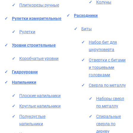
Колуны
Плиткорезы ручные
Расходники
Рулетки измерительные
Биты
Рулетки
Набор бит для
Уровни строительные
шуруповерта
Коробчатые уровни
Отвертки с битами
и торцевыми
Гидроуровни
головками
Напильники
Сверла по металлу
Плоские напильники
Наборы сверл
Круглые напильники
по металлу
Полукруглые
Спиральные
напильники
сверла по
дереву