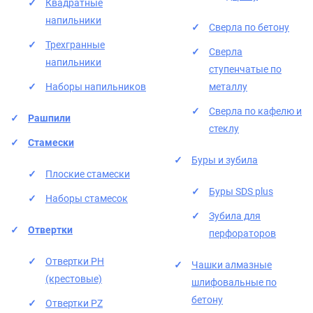
Квадратные
напильники
Сверла по бетону
Трехгранные
Сверла
напильники
ступенчатые по
Наборы напильников
металлу
Сверла по кафелю и
Рашпили
стеклу
Стамески
Буры и зубила
Плоские стамески
Буры SDS plus
Наборы стамесок
Зубила для
Отвертки
перфораторов
Отвертки PH
Чашки алмазные
(крестовые)
шлифовальные по
бетону
Отвертки PZ