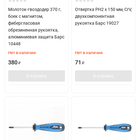
Молоток-гвоздодер 370 г,
Отвертка PH2 х 150 мм, CrV,
боек с магнитом,
двухкомпонентная
фибергласовая
рукоятка Барс 19027
обрезиненная рукоятка,
алюминиевая защита Барс
10448
Нет в наличии
Нет в наличии
380
71
₽
₽
В корзину
В корзину